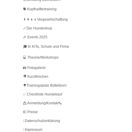
🐕 Kopfhalftertraining
👨‍👩‍👧‍👦Vergesellschaftung
🦴Der Hundeshop
🎉 Events 2025
🎓 In KiTa, Schule und Firma
💻 Theorie/Workshops
📸 Fotogalerie
🎥 Kurzfilmchen
🌳Trainingsplatz Büttelborn
✅ Checkliste Hundekauf
📩 Anmeldung/Kontakt📞
💶 Preise
❕ Datenschutzerklärung
❕ Impressum