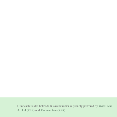
Hundeschule das bellende Klassenzimmer is proudly powered by
WordPress
Artikel (RSS)
und
Kommentare (RSS)
.