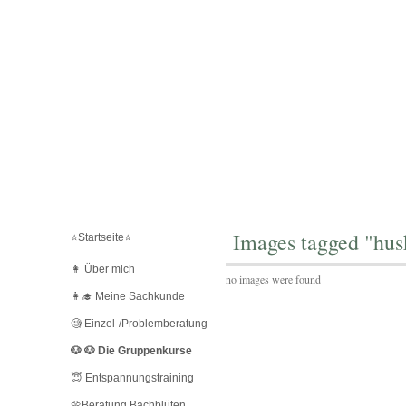
Images tagged "hus
⭐️Startseite⭐️
👩 Über mich
no images were found
👩‍🎓 Meine Sachkunde
🧐 Einzel-/Problemberatung
🐶 🐶 Die Gruppenkurse
😇 Entspannungstraining
🌼Beratung Bachblüten