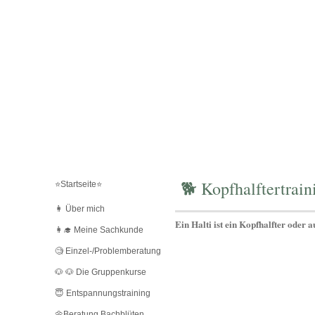
🐕 Kopfhalftertrain
⭐️Startseite⭐️
👩 Über mich
Ein Halti ist ein Kopfhalfter oder 
👩‍🎓 Meine Sachkunde
🧐 Einzel-/Problemberatung
🐶 🐶 Die Gruppenkurse
😇 Entspannungstraining
🌼Beratung Bachblüten