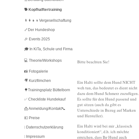
🐕 Kopfhalftertraining
👨‍👩‍👧‍👦Vergesellschaftung
🦴Der Hundeshop
🎉 Events 2025
🎓 In KiTa, Schule und Firma
💻 Theorie/Workshops
Bitte beachten Sie!
📸 Fotogalerie
🎥 Kurzfilmchen
Ein Halti sollte dem Hund NICHT
weh tun, das bedeutet es dient nicht
🌳Trainingsplatz Büttelborn
dazu dem Hund Schmerz zuzufügen.
Es sollte für den Hund passend und
✅ Checkliste Hundekauf
gut sitzen (auch da gibt es
📩 Anmeldung/Kontakt📞
Unterschiede in Bezug auf Marken
und Hersteller).
💶 Preise
Ein Halti wird bei mir „klassisch
❕ Datenschutzerklärung
konditioniert“, d.h. ich möchte
❕ Impressum
erreichen, dass Ihr Hund auch