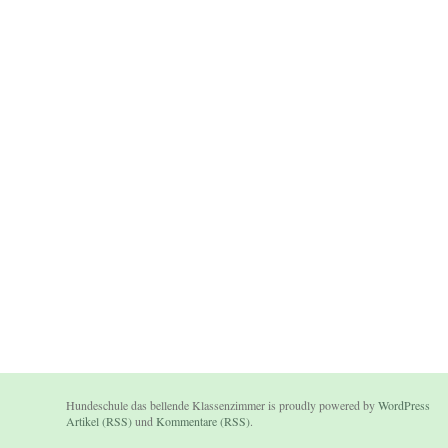
Hundeschule das bellende Klassenzimmer is proudly powered by
WordPress
Artikel (RSS)
und
Kommentare (RSS)
.