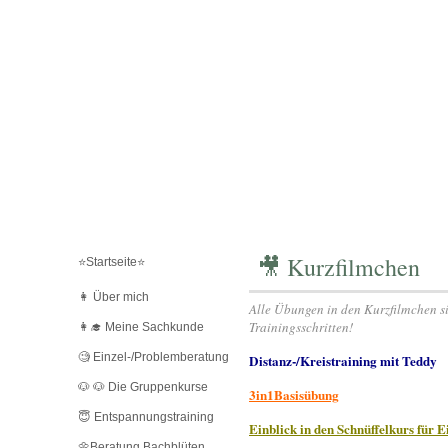
🎥 Kurzfilmchen
⭐️Startseite⭐️
👩 Über mich
Alle Übungen in den Kurzfilmchen si
Trainingsschritten!
👩‍🎓 Meine Sachkunde
🧐 Einzel-/Problemberatung
Distanz-/Kreistraining mit Teddy
🐶 🐶 Die Gruppenkurse
3in1Basisübung
😇 Entspannungstraining
Einblick in den Schnüffelkurs für E
🌼Beratung Bachblüten