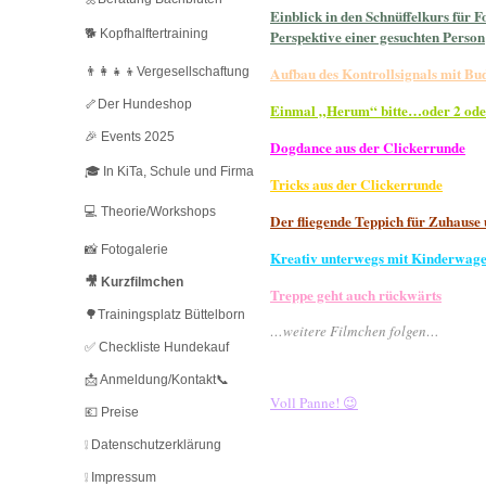
Einblick in den Schnüffelkurs für F
🐕 Kopfhalftertraining
Perspektive einer gesuchten Person
Aufbau des Kontrollsignals mit Bu
👨‍👩‍👧‍👦Vergesellschaftung
🦴Der Hundeshop
Einmal „Herum“ bitte…oder 2 oder
🎉 Events 2025
Dogdance aus der Clickerrunde
🎓 In KiTa, Schule und Firma
Tricks aus der Clickerrunde
💻 Theorie/Workshops
Der fliegende Teppich für Zuhause
📸 Fotogalerie
Kreativ unterwegs mit Kinderwag
🎥 Kurzfilmchen
Treppe geht auch rückwärts
🌳Trainingsplatz Büttelborn
…weitere Filmchen folgen…
✅ Checkliste Hundekauf
📩 Anmeldung/Kontakt📞
Voll Panne! 😉
💶 Preise
❕ Datenschutzerklärung
❕ Impressum