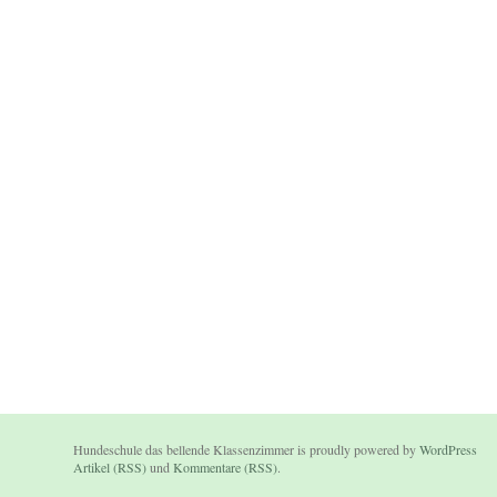
Hundeschule das bellende Klassenzimmer is proudly powered by
WordPress
Artikel (RSS)
und
Kommentare (RSS)
.