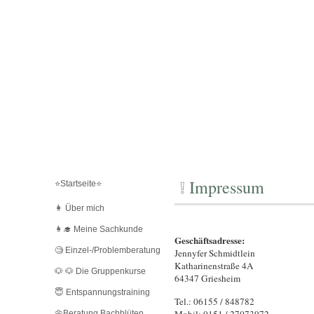
❕ Impressum
⭐️Startseite⭐️
👩 Über mich
👩‍🎓 Meine Sachkunde
Geschäftsadresse:
🧐 Einzel-/Problemberatung
Jennyfer Schmidtlein
Katharinenstraße 4A
🐶 🐶 Die Gruppenkurse
64347 Griesheim
😇 Entspannungstraining
Tel.: 06155 / 848782
🌼Beratung Bachblüten