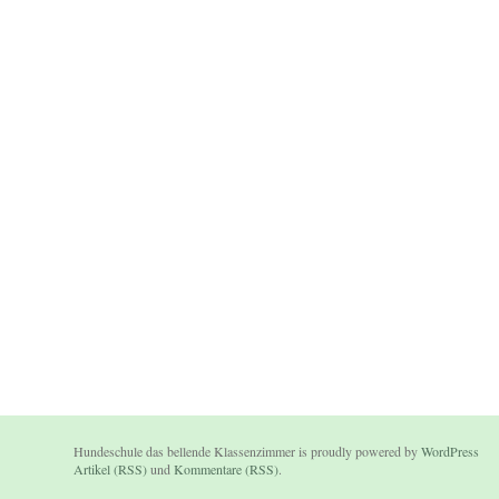
Hundeschule das bellende Klassenzimmer is proudly powered by
WordPress
Artikel (RSS)
und
Kommentare (RSS)
.