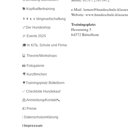
Mobil: 0151 / 27073972
🐕 Kopfhalftertraining
e-Mail: lernen@hundeschule-klasse
Website: www.hundeschule-klassen
👨‍👩‍👧‍👦Vergesellschaftung
Trainingsplatz:
🦴Der Hundeshop
Hessenring 5
64572 Büttelborn
🎉 Events 2025
🎓 In KiTa, Schule und Firma
💻 Theorie/Workshops
📸 Fotogalerie
🎥 Kurzfilmchen
🌳Trainingsplatz Büttelborn
✅ Checkliste Hundekauf
📩 Anmeldung/Kontakt📞
💶 Preise
❕ Datenschutzerklärung
❕ Impressum