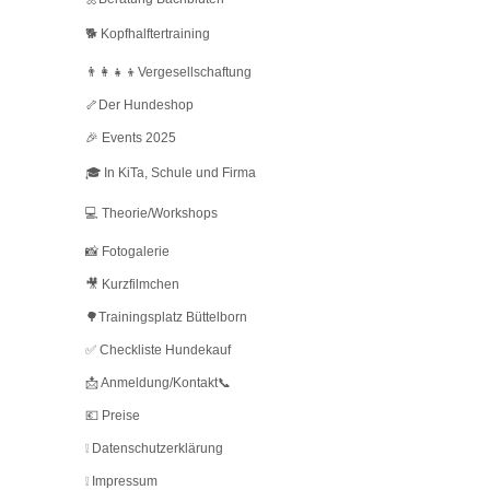
🐕 Kopfhalftertraining
👨‍👩‍👧‍👦Vergesellschaftung
🦴Der Hundeshop
🎉 Events 2025
🎓 In KiTa, Schule und Firma
💻 Theorie/Workshops
📸 Fotogalerie
🎥 Kurzfilmchen
🌳Trainingsplatz Büttelborn
✅ Checkliste Hundekauf
📩 Anmeldung/Kontakt📞
💶 Preise
❕ Datenschutzerklärung
❕ Impressum