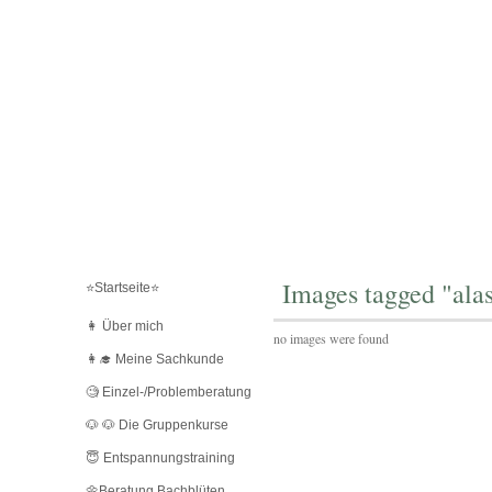
Images tagged "ala
⭐️Startseite⭐️
👩 Über mich
no images were found
👩‍🎓 Meine Sachkunde
🧐 Einzel-/Problemberatung
🐶 🐶 Die Gruppenkurse
😇 Entspannungstraining
🌼Beratung Bachblüten