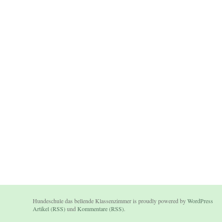
Hundeschule das bellende Klassenzimmer is proudly powered by
WordPress
Artikel (RSS)
und
Kommentare (RSS)
.